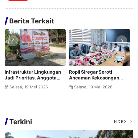
Berita Terkait
n
Infrastruktur Lingkungan
Ropii Siregar Soroti
K
Jadi Prioritas, Anggota
Ancaman Kekosongan
D
DPRD Kampar Ropii Siregar
Obat di RSUD Bangkinang,
Kr
Selasa, 19 Mei 2026
Selasa, 19 Mei 2026
Bangun Drainase untuk
Tegaskan Semangat
B
Warga Bukit Payung
Kampar Dihati Harus
Terjaga
Terkini
INDEX