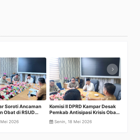
Komisi IV DPRD Kampar Desak
Pemkab Kampar Fokus Ceta
Penyelesaian Dugaan
Generasi Unggul melalui
Pencemaran Sungai Tapung
Kolaborasi Pendidikan
Senin, 18 Mei 2026
Rabu, 06 Mei 2026
Internasional